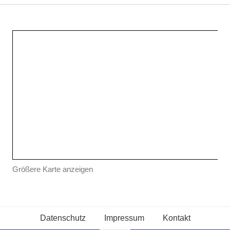
Die Saison 2025 geht los
Neu
inst
1. MAI 2025
6. 