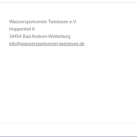
Die Saison 2026 kann endlich starten
4. JUNI 2026
Wassersportverein Twistesee e.V.
Hoppenhof 6
34454 Bad Arolsen-Wetterburg
info@wassersportverein-twistesee.de