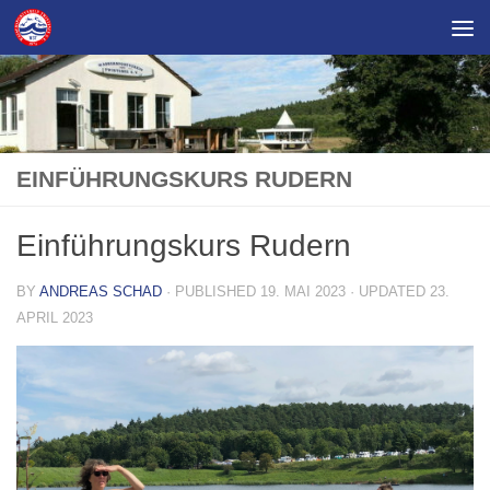
Skip to content
EINFÜHRUNGSKURS RUDERN
Einführungskurs Rudern
BY
ANDREAS SCHAD
· PUBLISHED
19. MAI 2023
· UPDATED
23.
APRIL 2023