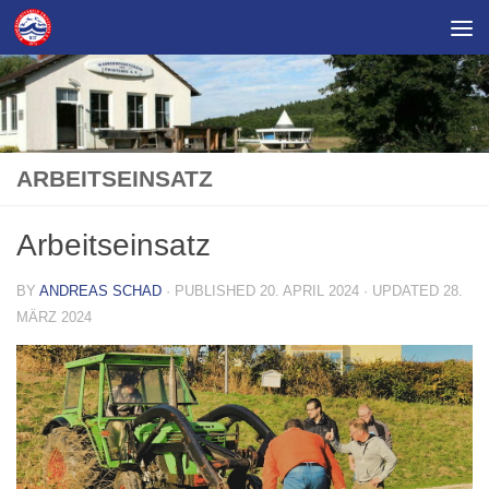
Skip to content
ARBEITSEINSATZ
Arbeitseinsatz
BY
ANDREAS SCHAD
· PUBLISHED
20. APRIL 2024
· UPDATED
28.
MÄRZ 2024