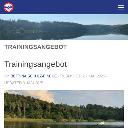
Skip to content
TRAININGSANGEBOT
Trainingsangebot
BY
BETTINA SCHULZ-FINCKE
· PUBLISHED
23. MAI 2025
·
UPDATED
3. MAI 2025