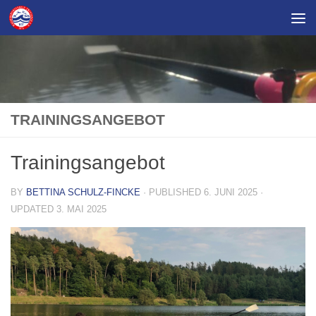
Skip to content
TRAININGSANGEBOT
Trainingsangebot
BY
BETTINA SCHULZ-FINCKE
· PUBLISHED
6. JUNI 2025
·
UPDATED
3. MAI 2025