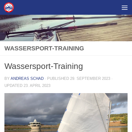
Skip to content
WASSERSPORT-TRAINING
Wassersport-Training
BY
ANDREAS SCHAD
· PUBLISHED
29. SEPTEMBER 2023
·
UPDATED
23. APRIL 2023