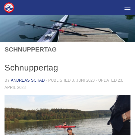
Skip to content
SCHNUPPERTAG
Schnuppertag
BY
ANDREAS SCHAD
· PUBLISHED
3. JUNI 2023
· UPDATED
23.
APRIL 2023